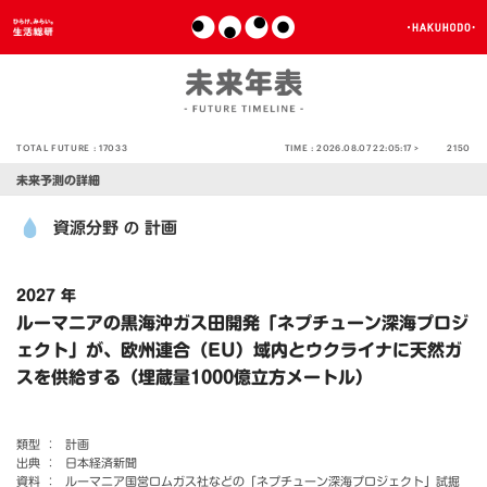
TOTAL FUTURE :
17033
TIME :
2026.08.07 22:05:17 >
2150
未来予測の詳細
資源分野
計画
の
2027 年
ルーマニアの黒海沖ガス田開発「ネプチューン深海プロジ
ェクト」が、欧州連合（EU）域内とウクライナに天然ガ
スを供給する（埋蔵量1000億立方メートル）
類型 ：
計画
出典 ：
日本経済新聞
資料 ：
ルーマニア国営ロムガス社などの「ネプチューン深海プロジェクト」試掘