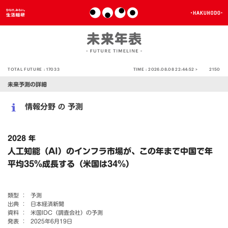
TOTAL FUTURE :
17033
TIME :
2026.08.08 22:44:52 >
2150
未来予測の詳細
情報分野
予測
の
2028 年
人工知能（AI）のインフラ市場が、この年まで中国で年
平均35％成長する（米国は34％）
類型 ：
予測
出典 ：
日本経済新聞
資料 ：
米国IDC（調査会社）の予測
発表 ：
2025年6月19日