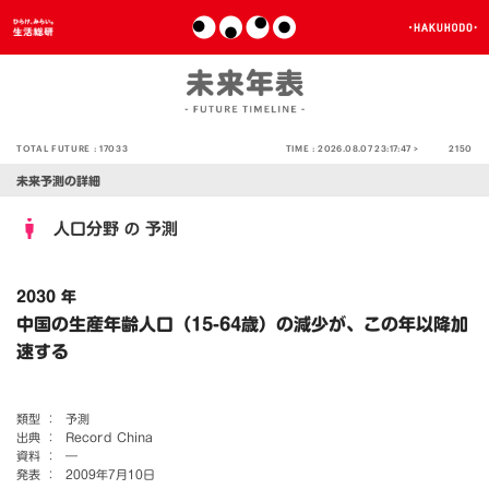
TOTAL FUTURE :
17033
TIME :
2026.08.07 23:17:47 >
2150
未来予測の詳細
人口分野
予測
の
2030 年
中国の生産年齢人口（15-64歳）の減少が、この年以降加
速する
類型 ：
予測
出典 ：
Record China
資料 ：
―
発表 ：
2009年7月10日