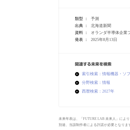
類型 ：
予測
出典 ：
北海道新聞
資料 ：
オランダ半導体企業
発表 ：
2025年8月13日
関連する未来を検索
索引検索：情報機器・ソ
分野検索：情報
西暦検索：2027年
未来年表は、「FUTURE LAB 未来人」
別途、当該制作者による許諾が必要となりま