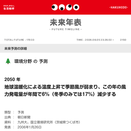
TOTAL FUTURE :
17033
TIME :
2026.08.05 23:26:02 >
2150
未来予測の詳細
環境分野
予測
の
2050 年
地球温暖化による温度上昇で季節風が弱まり、この年の風
力発電量が年間で6％（冬季のみでは17％）減少する
類型 ：
予測
出典 ：
朝日新聞
資料 ：
九州大、国立環境研究所（茨城県つくば市）
発表 ：
2006年1月26日