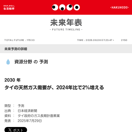
TOTAL FUTURE :
17033
TIME :
2026.08.06 07:23:47 >
2150
未来予測の詳細
資源分野
予測
の
2030 年
タイの天然ガス需要が、2024年比で2％増える
類型 ：
予測
出典 ：
日本経済新聞
資料 ：
タイ政府のガス長期計画素案
発表 ：
2025年7月29日