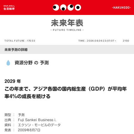
TOTAL FUTURE :
17033
TIME :
2026.08.06 23:07:07 >
2150
未来予測の詳細
資源分野
予測
の
2029 年
この年まで、アジア各国の国内総生産（GDP）が平均年
率4％の成長を続ける
類型 ：
予測
出典 ：
Fuji Sankei Business i.
資料 ：
エクソン・モービルのデータ
発表 ：
2009年8月7日