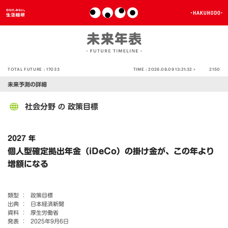
TOTAL FUTURE :
17033
TIME :
2026.08.09 13:21:32 >
2150
未来予測の詳細
社会分野
政策目標
の
2027 年
個人型確定拠出年金（iDeCo）の掛け金が、この年より
増額になる
類型 ：
政策目標
出典 ：
日本経済新聞
資料 ：
厚生労働省
発表 ：
2025年9月6日