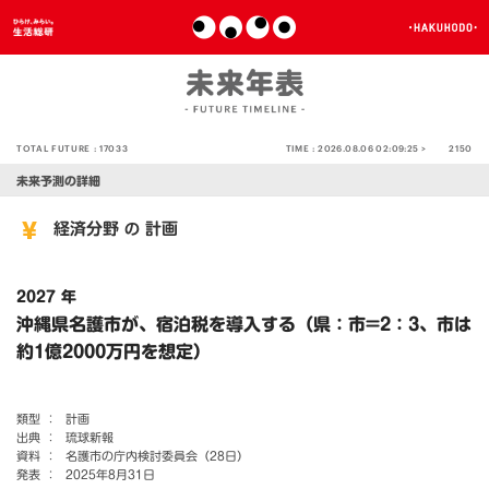
TOTAL FUTURE :
17033
TIME :
2026.08.06 02:09:25 >
2150
未来予測の詳細
経済分野
計画
の
2027 年
沖縄県名護市が、宿泊税を導入する（県：市=2：3、市は
約1億2000万円を想定）
類型 ：
計画
出典 ：
琉球新報
資料 ：
名護市の庁内検討委員会（28日）
発表 ：
2025年8月31日