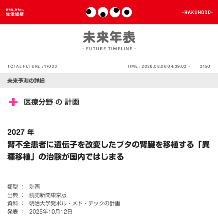
TOTAL FUTURE :
17033
TIME :
2026.08.06 04:39:02 >
2150
未来予測の詳細
医療分野
計画
の
2027 年
腎不全患者に遺伝子を改変したブタの腎臓を移植する「異
種移植」の治験が国内ではじまる
類型 ：
計画
出典 ：
読売新聞東京版
資料 ：
明治大学発ポル・メド・テックの計画
発表 ：
2025年10月12日