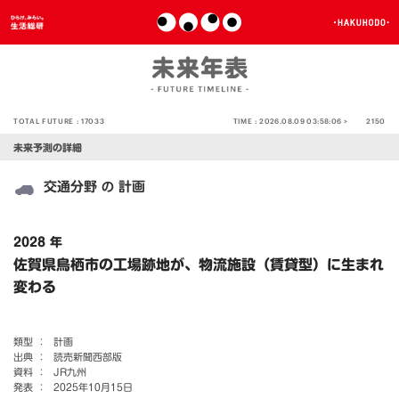
TOTAL FUTURE :
17033
TIME :
2026.08.09 03:58:06 >
2150
未来予測の詳細
交通分野
計画
の
2028 年
佐賀県鳥栖市の工場跡地が、物流施設（賃貸型）に生まれ
変わる
類型 ：
計画
出典 ：
読売新聞西部版
資料 ：
JR九州
発表 ：
2025年10月15日