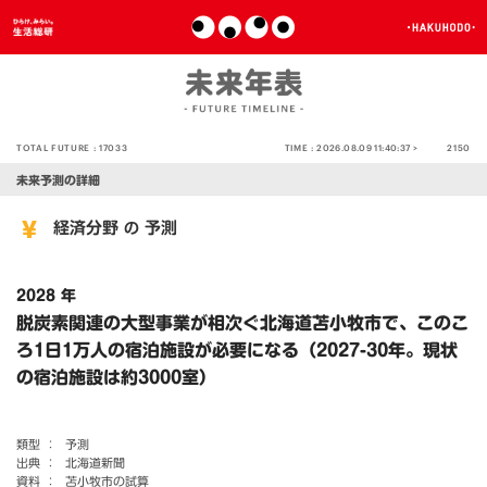
TOTAL FUTURE :
17033
TIME :
2026.08.09 11:40:37 >
2150
未来予測の詳細
経済分野
予測
の
2028 年
脱炭素関連の大型事業が相次ぐ北海道苫小牧市で、このこ
ろ1日1万人の宿泊施設が必要になる（2027-30年。現状
の宿泊施設は約3000室）
類型 ：
予測
出典 ：
北海道新聞
資料 ：
苫小牧市の試算