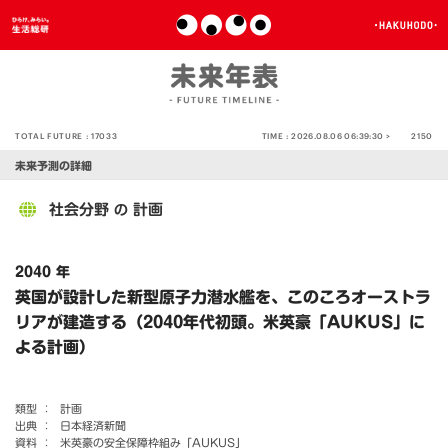
TOTAL FUTURE :
17033
TIME :
2026.08.06 06:39:30 >
2150
未来予測の詳細
社会分野
計画
の
2040 年
英国が設計した新型原子力潜水艦を、このころオーストラ
リアが建造する（2040年代初頭。米英豪「AUKUS」に
よる計画）
類型 ：
計画
出典 ：
日本経済新聞
資料 ：
米英豪の安全保障枠組み「AUKUS」