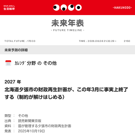
TOTAL FUTURE :
17033
TIME :
2026.08.08 21:32:29 >
2150
未来予測の詳細
ｶﾚﾝﾀﾞ分野
その他
の
2027 年
北海道夕張市の財政再生計画が、この年3月に事実上終了
する（制約が解けはじめる）
類型 ：
その他
出典 ：
読売新聞東京版
資料 ：
国が管理する夕張市の財政再生計画
発表 ：
2025年10月19日