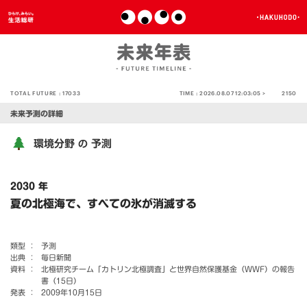
TOTAL FUTURE :
17033
TIME :
2026.08.07 12:03:05 >
2150
未来予測の詳細
環境分野
予測
の
2030 年
夏の北極海で、すべての氷が消滅する
類型 ：
予測
出典 ：
毎日新聞
資料 ：
北極研究チーム「カトリン北極調査」と世界自然保護基金（WWF）の報告
書（15日）
発表 ：
2009年10月15日