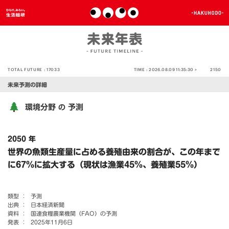
TOTAL FUTURE :
17033
TIME :
2026.08.09 11:35:30 >
2150
未来予測の詳細
環境分野
予測
の
2050 年
世界の魚類生産量に占める養殖由来の割合が、この年まで
に67％に拡大する（現状は漁業45％、養殖業55％）
類型 ：
予測
出典 ：
日本経済新聞
資料 ：
国連食糧農業機関（FAO）の予測
発表 ：
2025年11月6日