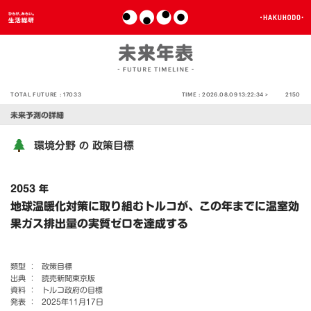
TOTAL FUTURE :
17033
TIME :
2026.08.09 13:22:34 >
2150
未来予測の詳細
環境分野
政策目標
の
2053 年
地球温暖化対策に取り組むトルコが、この年までに温室効
果ガス排出量の実質ゼロを達成する
類型 ：
政策目標
出典 ：
読売新聞東京版
資料 ：
トルコ政府の目標
発表 ：
2025年11月17日