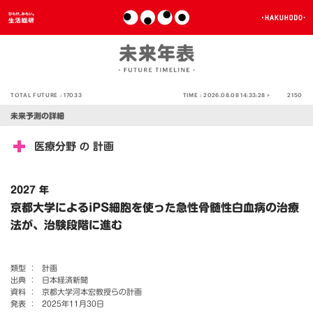
TOTAL FUTURE :
17033
TIME :
2026.08.08 14:33:28 >
2150
未来予測の詳細
医療分野
計画
の
2027 年
京都大学によるiPS細胞を使った急性骨髄性白血病の治療
法が、治験段階に進む
類型 ：
計画
出典 ：
日本経済新聞
資料 ：
京都大学河本宏教授らの計画
発表 ：
2025年11月30日