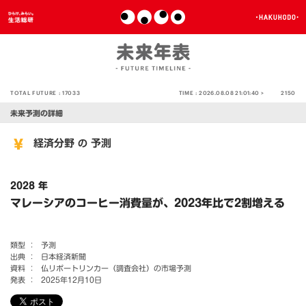
TOTAL FUTURE :
17033
TIME :
2026.08.08 21:01:40 >
2150
未来予測の詳細
経済分野
予測
の
2028 年
マレーシアのコーヒー消費量が、2023年比で2割増える
類型 ：
予測
出典 ：
日本経済新聞
資料 ：
仏リポートリンカー（調査会社）の市場予測
発表 ：
2025年12月10日