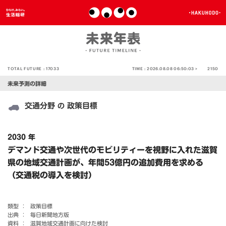
TOTAL FUTURE :
17033
TIME :
2026.08.08 06:50:03 >
2150
未来予測の詳細
交通分野
政策目標
の
2030 年
デマンド交通や次世代のモビリティーを視野に入れた滋賀
県の地域交通計画が、年間53億円の追加費用を求める
（交通税の導入を検討）
類型 ：
政策目標
出典 ：
毎日新聞地方版
資料 ：
滋賀地域交通計画に向けた検討