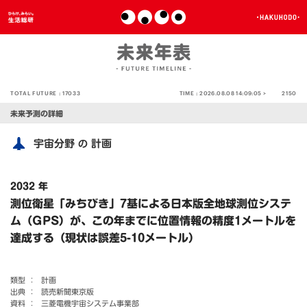
TOTAL FUTURE :
17033
TIME :
2026.08.08 14:09:05 >
2150
未来予測の詳細
宇宙分野
計画
の
2032 年
測位衛星「みちびき」7基による日本版全地球測位システ
ム（GPS）が、この年までに位置情報の精度1メートルを
達成する（現状は誤差5-10メートル）
類型 ：
計画
出典 ：
読売新聞東京版
資料 ：
三菱電機宇宙システム事業部