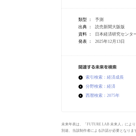
類型 ：
予測
出典 ：
読売新聞大阪版
資料 ：
日本経済研究センタ
発表 ：
2025年12月13日
関連する未来を検索
索引検索：経済成長
分野検索：経済
西暦検索：2075年
未来年表は、「FUTURE LAB 未来人」
別途、当該制作者による許諾が必要となりま