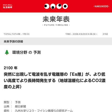
TOTAL FUTURE :
17033
TIME :
2026.08.09 03:58:32 >
2150
未来予測の詳細
環境分野
予測
の
2100 年
突然に出現して電波を乱す電離層の「Es層」が、より低
い高度でより長時間発生する（地球温暖化によるCO2濃
度の上昇）
類型 ：
予測
出典 ：
朝日新聞
資料 ：
九州大学リユウ・フイシン教授らの研究チーム