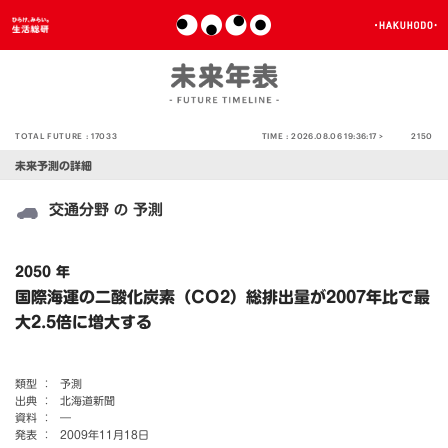
TOTAL FUTURE :
17033
TIME :
2026.08.06 19:36:17 >
2150
未来予測の詳細
交通分野
予測
の
2050 年
国際海運の二酸化炭素（CO2）総排出量が2007年比で最
大2.5倍に増大する
類型 ：
予測
出典 ：
北海道新聞
資料 ：
―
発表 ：
2009年11月18日