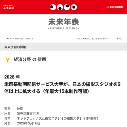
TOTAL FUTURE :
17033
TIME :
2026.08.06 21:08:42 >
2150
未来予測の詳細
経済分野
計画
の
2028 年
米国系動画配信サービス大手が、日本の撮影スタジオを2
倍以上に拡大する（年最大15本制作可能）
類型 ：
計画
出典 ：
読売新聞東京版
資料 ：
ネットフリックスと東宝スタジオの撮影スタジオ使用契約
発表 ：
2026年3月16日