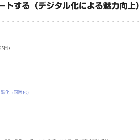
ートする（デジタル化による魅力向上
25日）
国際化→国際化）