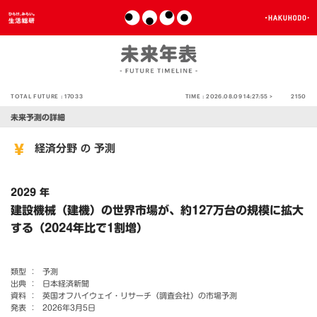
TOTAL FUTURE :
17033
TIME :
2026.08.09 14:27:55 >
2150
未来予測の詳細
経済分野
予測
の
2029 年
建設機械（建機）の世界市場が、約127万台の規模に拡大
する（2024年比で1割増）
類型 ：
予測
出典 ：
日本経済新聞
資料 ：
英国オフハイウェイ・リサーチ（調査会社）の市場予測
発表 ：
2026年3月5日