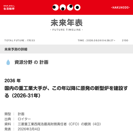
TOTAL FUTURE :
17033
TIME :
2026.08.06 04:38:27 >
2150
未来予測の詳細
資源分野
計画
の
2036 年
国内の重工業大手が、この年以降に原発の新型炉を建設す
る（2026-31年）
類型 ：
計画
出典 ：
ロイター
資料 ：
三菱重工業西尾浩最高財務責任者（CFO）の観測（4日）
発表 ：
2026年3月4日