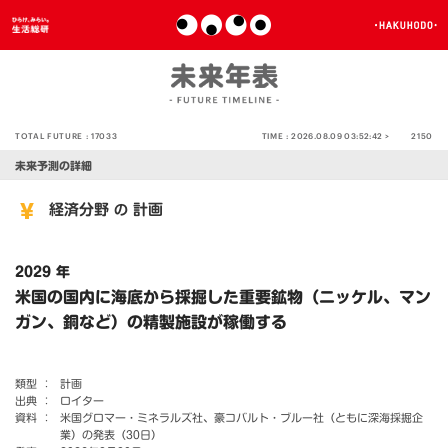
TOTAL FUTURE :
17033
TIME :
2026.08.09 03:52:42 >
2150
未来予測の詳細
経済分野
計画
の
2029 年
米国の国内に海底から採掘した重要鉱物（ニッケル、マン
ガン、銅など）の精製施設が稼働する
類型 ：
計画
出典 ：
ロイター
資料 ：
米国グロマー・ミネラルズ社、豪コバルト・ブルー社（ともに深海採掘企
業）の発表（30日）