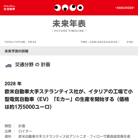
TOTAL FUTURE :
17033
TIME :
2026.08.09 08:51:02 >
2150
未来予測の詳細
交通分野
計画
の
2028 年
欧米自動車大手ステランティス社が、イタリアの工場で小
型電気自動車（EV）「Eカー」の生産を開始する（価格
は約1万5000ユーロ）
類型 ：
計画
出典 ：
ロイター
資料 ：
欧米自動車大手ステランティス社アントニオ・フィローザ最高経営責任者