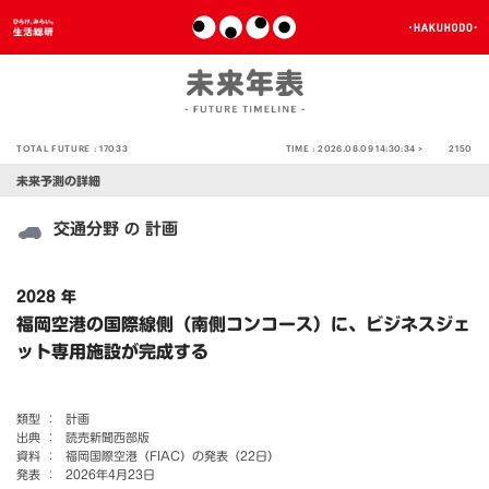
TOTAL FUTURE :
17033
TIME :
2026.08.09 14:30:34 >
2150
未来予測の詳細
交通分野
計画
の
2028 年
福岡空港の国際線側（南側コンコース）に、ビジネスジェ
ット専用施設が完成する
類型 ：
計画
出典 ：
読売新聞西部版
資料 ：
福岡国際空港（FIAC）の発表（22日）
発表 ：
2026年4月23日