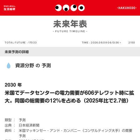
TOTAL FUTURE :
17033
TIME :
2026.08.09 06:13:56 >
2150
未来予測の詳細
資源分野
予測
の
2030 年
米国でデータセンターの電力需要が606テレワット時に拡
大。同国の総需要の12％を占める（2025年比で2.7倍）
類型 ：
予測
出典 ：
日本経済新聞
資料 ：
米国マッキンゼー・アンド・カンパニー（コンサルティング大手）の需要
予測