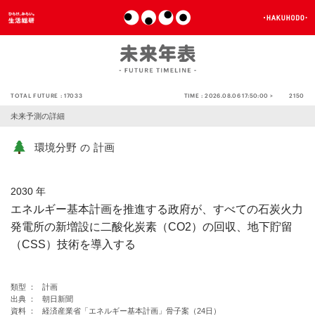
TOTAL FUTURE :
17033
TIME :
2026.08.06 17:50:00 >
2150
未来予測の詳細
環境分野
計画
の
2030 年
エネルギー基本計画を推進する政府が、すべての石炭火力
発電所の新増設に二酸化炭素（CO2）の回収、地下貯留
（CSS）技術を導入する
類型 ：
計画
出典 ：
朝日新聞
資料 ：
経済産業省「エネルギー基本計画」骨子案（24日）