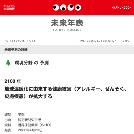
TOTAL FUTURE :
17033
TIME :
2026.08.06 09:33:49 >
2150
未来予測の詳細
環境分野
予測
の
2100 年
地球温暖化に由来する健康被害（アレルギー、ぜんそく、
皮膚疾患）が拡大する
類型 ：
予測
出典 ：
読売新聞東京版
資料 ：
世界保健機関（WHO）
発表 ：
2006年4月23日