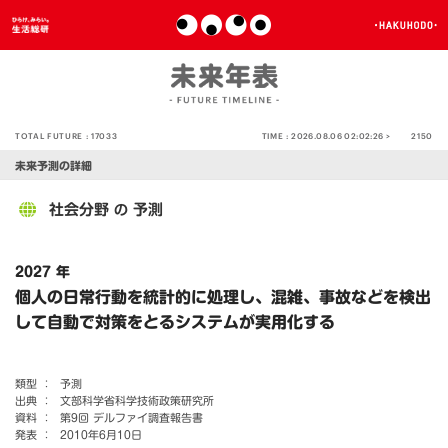
TOTAL FUTURE :
17033
TIME :
2026.08.06 02:02:26 >
2150
未来予測の詳細
社会分野
予測
の
2027 年
個人の日常行動を統計的に処理し、混雑、事故などを検出
して自動で対策をとるシステムが実用化する
類型 ：
予測
出典 ：
文部科学省科学技術政策研究所
資料 ：
第9回 デルファイ調査報告書
発表 ：
2010年6月10日