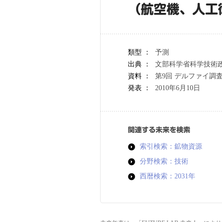
（航空機、人工
類型 ：
予測
出典 ：
文部科学省科学技術
資料 ：
第9回 デルファイ調
発表 ：
2010年6月10日
関連する未来を検索
索引検索：鉱物資源
分野検索：技術
西暦検索：2031年