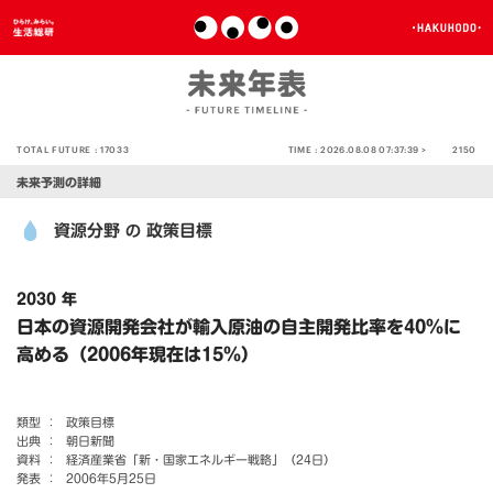
TOTAL FUTURE :
17033
TIME :
2026.08.08 07:37:39 >
2150
未来予測の詳細
資源分野
政策目標
の
2030 年
日本の資源開発会社が輸入原油の自主開発比率を40％に
高める（2006年現在は15％）
類型 ：
政策目標
出典 ：
朝日新聞
資料 ：
経済産業省「新・国家エネルギー戦略」（24日）
発表 ：
2006年5月25日