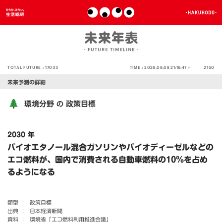
TOTAL FUTURE :
17033
TIME :
2026.08.08 21:16:47 >
2150
未来予測の詳細
環境分野
政策目標
の
2030 年
バイオエタノール混合ガソリンやバイオディーゼルなどの
エコ燃料が、国内で消費される自動車燃料の10％を占め
るようになる
類型 ：
政策目標
出典 ：
日本経済新聞
資料 ：
環境省「エコ燃料利用推進会議」