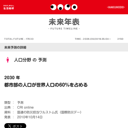
TOTAL FUTURE :
17033
TIME :
2026.08.08 19:35:04 >
2150
未来予測の詳細
人口分野
予測
の
2030 年
都市部の人口が世界人口の60％を占める
類型 ：
予測
出典 ：
CRI online
資料 ：
国連の防災担当ワルストム氏（国際防災デー）
発表 ：
2010年10月14日