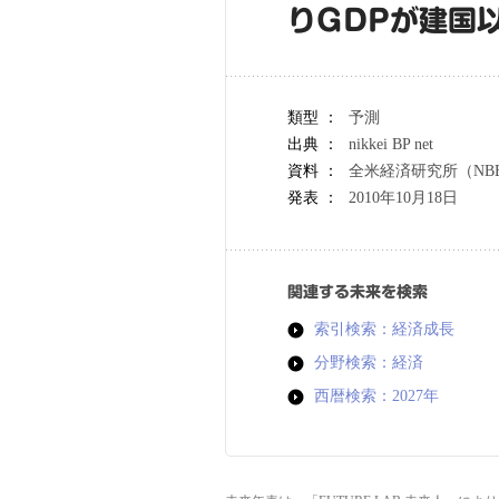
りGDPが建国
類型 ：
予測
出典 ：
nikkei BP net
資料 ：
全米経済研究所（NB
発表 ：
2010年10月18日
関連する未来を検索
索引検索：経済成長
分野検索：経済
西暦検索：2027年