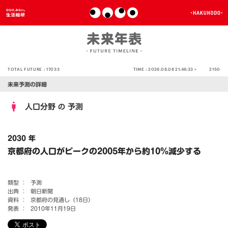
TOTAL FUTURE :
17033
TIME :
2026.08.08 21:46:33 >
2150
未来予測の詳細
人口分野
予測
の
2030 年
京都府の人口がピークの2005年から約10％減少する
類型 ：
予測
出典 ：
朝日新聞
資料 ：
京都府の見通し（18日）
発表 ：
2010年11月19日