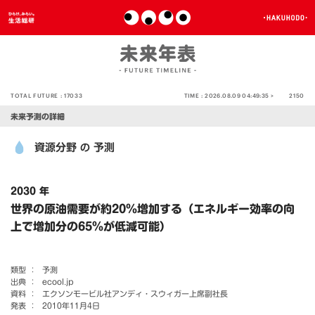
TOTAL FUTURE :
17033
TIME :
2026.08.09 04:49:35 >
2150
未来予測の詳細
資源分野
予測
の
2030 年
世界の原油需要が約20％増加する（エネルギー効率の向
上で増加分の65％が低減可能）
類型 ：
予測
出典 ：
ecool.jp
資料 ：
エクソンモービル社アンディ・スウィガー上席副社長
発表 ：
2010年11月4日