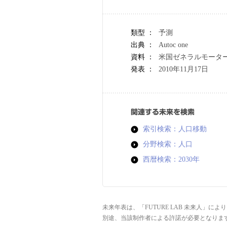
類型 ：
予測
出典 ：
Autoc one
資料 ：
米国ゼネラルモータ
発表 ：
2010年11月17日
関連する未来を検索
索引検索：人口移動
分野検索：人口
西暦検索：2030年
未来年表は、「FUTURE LAB 未来人」
別途、当該制作者による許諾が必要となりま