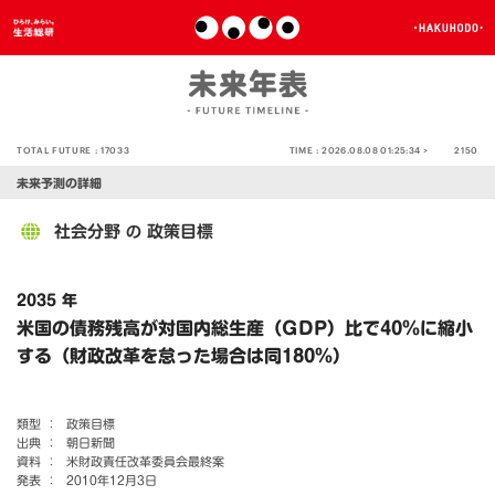
TOTAL FUTURE :
17033
TIME :
2026.08.08 01:25:34 >
2150
未来予測の詳細
社会分野
政策目標
の
2035 年
米国の債務残高が対国内総生産（GDP）比で40％に縮小
する（財政改革を怠った場合は同180％）
類型 ：
政策目標
出典 ：
朝日新聞
資料 ：
米財政責任改革委員会最終案
発表 ：
2010年12月3日