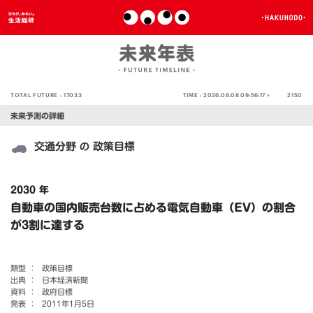
TOTAL FUTURE :
17033
TIME :
2026.08.08 09:56:17 >
2150
未来予測の詳細
交通分野
政策目標
の
2030 年
自動車の国内販売台数に占める電気自動車（EV）の割合
が3割に達する
類型 ：
政策目標
出典 ：
日本経済新聞
資料 ：
政府目標
発表 ：
2011年1月5日