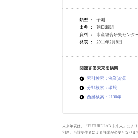
類型 ：
予測
出典 ：
朝日新聞
資料 ：
水産総合研究センタ
発表 ：
2011年2月8日
関連する未来を検索
索引検索：漁業資源
分野検索：環境
西暦検索：2100年
未来年表は、「FUTURE LAB 未来人」
別途、当該制作者による許諾が必要となりま