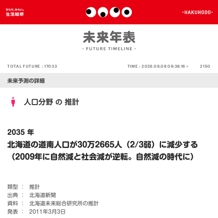
TOTAL FUTURE :
17033
TIME :
2026.08.08 09:38:16 >
2150
未来予測の詳細
人口分野
推計
の
2035 年
北海道の道南人口が30万2665人（2/3弱）に減少する
（2009年に自然減と社会減が逆転。自然減の時代に）
類型 ：
推計
出典 ：
北海道新聞
資料 ：
北海道未来総合研究所の推計
発表 ：
2011年3月3日