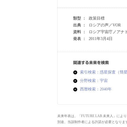
類型 ：
政策目標
出典 ：
ロシアの声／VOR
資料 ：
ロシア宇宙庁ノアナ
発表 ：
2011年3月4日
関連する未来を検索
索引検索：惑星探査（彗
分野検索：宇宙
西暦検索：2040年
未来年表は、「FUTURE LAB 未来人」
別途、当該制作者による許諾が必要となりま