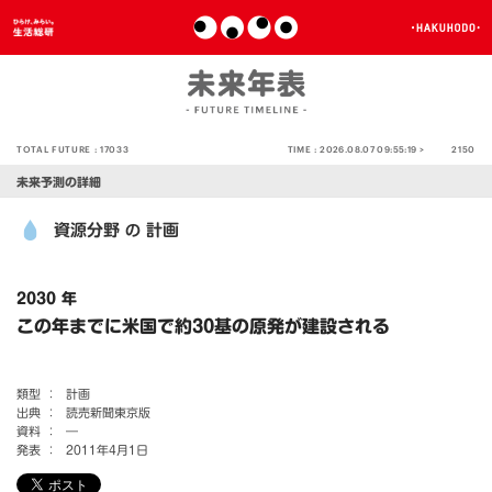
TOTAL FUTURE :
17033
TIME :
2026.08.07 09:55:19 >
2150
未来予測の詳細
資源分野
計画
の
2030 年
この年までに米国で約30基の原発が建設される
類型 ：
計画
出典 ：
読売新聞東京版
資料 ：
―
発表 ：
2011年4月1日