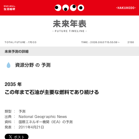
TOTAL FUTURE :
17033
TIME :
2026.08.07 15:53:59 >
2150
未来予測の詳細
資源分野
予測
の
2035 年
この年まで石油が主要な燃料であり続ける
類型 ：
予測
出典 ：
National Geographic News
資料 ：
国際エネルギー機関（IEA）の予測
発表 ：
2011年4月21日